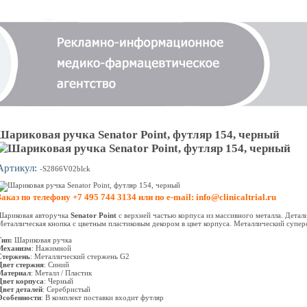
Шариковая ручка Senator Point, футляр 154, черный
Артикул:
-S2866V02blck
Заказ по телефону +7 495 744 3134 или по e-mail: info@clinicaltrial.ru
Шариковая авторучка
Senator Point
с верхней частью корпуса из массивного металла. Детал
Металлическая кнопка с цветным пластиковым декором в цвет корпуса. Металлический супер
Тип:
Шариковая ручка
Механизм
: Нажимной
Стержень
: Металлический стержень G2
Цвет стержня
: Синий
Материал
: Металл / Пластик
Цвет корпуса
: Черный
Цвет деталей
: Серебристый
Особенности
: В комплект поставки входит футляр