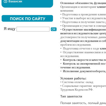
Вакансии
Основные обязанности, функции
Организация и мониторинг
клини
компании:
• Подготовка к проведению клин
• Участие в выборе исследователь
• Подготовка и получение пакета
• Организация и участие в совещ
Я ищу
•
Осуществление квалификационн
визитов в исследовательские цен
достоверности полученных данны
документации исследования и со
проблем исследования.
• Подготовка отчетов о ходе
кли
• Осуществление взаимосвязи и п
исследования
.
•
Контроль скорости и качества 
•
Контроль за своевременной пос
течение исследования.
•
Исполнение документооборота,
Условия работы:
• Система оплаты: оклад
• Социальные гарантии: корпорат
Трудовым Кодексом РФ.
Тип занятости
Полная занятость, полный ден