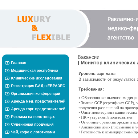
Вакансии
{ Монитор клинических 
Главная
Медицинская республика
Уровень зарплаты
Клинические исследования
В зависимости от результатов
Регистрация БАД в ЕВРАЗЕС
Требования:
Организация конференций
• Образование высшее медици
Аренда мед. представителей
• Знание
GCP (сертификат GCP), 
получения разрешений на проведе
Аренда торг. представителей
•
Опыт мониторинга клинических 
Реклама на полотенцах
• ПК - уверенный пользователь
•
Отличные организаторские и к
Сувенирная продукция
•
Английский язык (письменно и у
•
Готовность к командировкам (п
Чай, кофе с логотипами